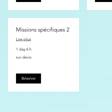
Missions spécifiques 2
Lire plus
1 day 6 h
sur
sur devis
devis
Réserver